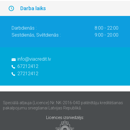
Darba laiks
Darbdienās :
8:00 - 22:00
Sestdienās, Svētdienās :
9:00 - 20:00
info@viacredit.lv
67212412
27212412
Speciālā atļauja (Licence) Nr. NK-2016-040 patērētāju kreditēšanas
pakalpojumu sniegšanai Latvijas Republikā.
Licences izsniedzējs: