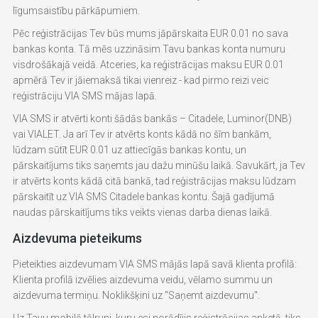
līgumsaistību pārkāpumiem.
Pēc reģistrācijas Tev būs mums jāpārskaita EUR 0.01 no sava
bankas konta. Tā mēs uzzināsim Tavu bankas konta numuru
visdrošākajā veidā. Atceries, ka reģistrācijas maksu EUR 0.01
apmērā Tev ir jāiemaksā tikai vienreiz - kad pirmo reizi veic
reģistrāciju VIA SMS mājas lapā.
VIA SMS ir atvērti konti šādās bankās – Citadele, Luminor(DNB)
vai VIALET. Ja arī Tev ir atvērts konts kādā no šīm bankām,
lūdzam sūtīt EUR 0.01 uz attiecīgās bankas kontu, un
pārskaitījums tiks saņemts jau dažu minūšu laikā. Savukārt, ja Tev
ir atvērts konts kādā citā bankā, tad reģistrācijas maksu lūdzam
pārskaitīt uz VIA SMS Citadele bankas kontu. Šajā gadījumā
naudas pārskaitījums tiks veikts vienas darba dienas laikā.
Aizdevuma pieteikums
Pieteikties aizdevumam VIA SMS mājās lapā savā klienta profilā:
Klienta profilā izvēlies aizdevuma veidu, vēlamo summu un
aizdevuma termiņu. Noklikšķini uz "Saņemt aizdevumu".