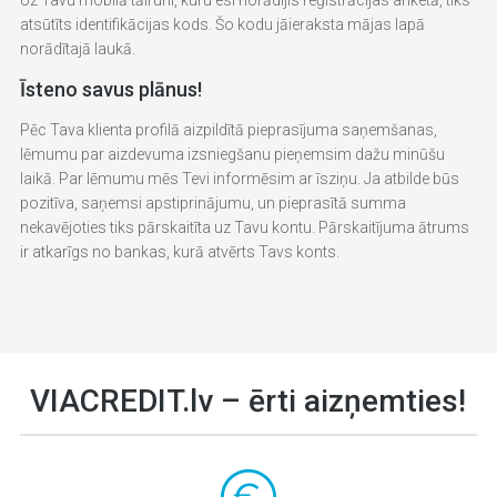
Uz Tavu mobilā tālruni, kuru esi norādījis reģistrācijas anketā, tiks
atsūtīts identifikācijas kods. Šo kodu jāieraksta mājas lapā
norādītajā laukā.
Īsteno savus plānus!
Pēc Tava klienta profilā aizpildītā pieprasījuma saņemšanas,
lēmumu par aizdevuma izsniegšanu pieņemsim dažu minūšu
laikā. Par lēmumu mēs Tevi informēsim ar īsziņu. Ja atbilde būs
pozitīva, saņemsi apstiprinājumu, un pieprasītā summa
nekavējoties tiks pārskaitīta uz Tavu kontu. Pārskaitījuma ātrums
ir atkarīgs no bankas, kurā atvērts Tavs konts.
VIACREDIT.lv – ērti aizņemties!